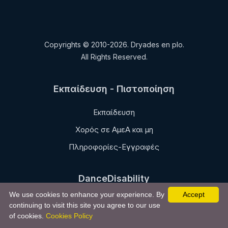
Copyrights © 2010-2026. Dryades en plo.
All Rights Reserved.
Εκπαίδευση - Πιστοποίηση
Εκπαίδευση
Χορός σε ΑμεΑ και μη
Πληροφορίες-Εγγραφές
DanceDisability
We use cookies to enhance your experience. By
Accept
Η μέθοδος
continuing to visit this site you agree to our use
of cookies.
Cookies Policy
Βασικοί άξονες