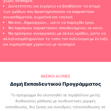
χωρίς αναπηρία.
Δυνατότητες και ευχέρεια να βοηθήσουν τα άτομα
των ομάδων που δραστηριοποιούν να εκφραστούν
συναισθηματικά, σωματικά και νοητικά.
Να συν…δημιουργούν… ώστε να παραχθεί έργο.
Να παράγουν παραστάσεις απευθυνόμενες σε κοινό.
Να προάγουν συνεργασίες με άλλες ομάδες, ώστε να
αλληλοσυμπληρώνουν το τοπίο του πολιτισμού με ένταξη
και συμπερίληψη χορευτών με αναπηρία
ΒΑΣΙΚΟΙ ΑΞΟΝΕΣ
Δομή Εκπαιδευτικού Προγράμματος
Το πρόγραμμα θα υλοποιηθεί σε περιβάλλον μικτής
διαδικασίας μάθησης με συνδυαστικές μορφές
εκπαίδευσης, δια ζώσης και συνεδρίες τηλεκπαίδευσης σε