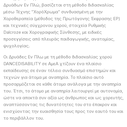
Δρυάδων Εν Πλώ, βασίζεται στη μέθοδο διδασκαλίας
μέσω Τέχνης ″ΧορόΧρωμα″ συνδυασμένη με την
Χοροθεραπεία (μέθοδος της Πρωτόγονης Έκφρασης ΕP)
και τεχνικές σύγχρονου χορού, στοιχεία Ρυθμικής
Dalcroze και Χορογραφικής Σύνθεσης, με ειδικές
προσεγγίσεις από πλευράς παιδαγωγικής, ανατομίας,
ψυχολογίας.
Οι Δρυάδες Εν Πλω με τη μέθοδο διδασκαλίας χορού
DANCEDISABILITY σε ΑμεΑ χτίζουν ένα πλαίσιο
εκπαίδευσης σε έναν τέλειο συνδυασμό επιστημών και
τεχνών για άτομα με αναπηρία. Το πλαίσιο αυτό
προσαρμόζεται σε κάθε άτομο ανάλογα με την αναπηρία
του. Έτσι, το άτομο με αναπηρία λειτουργεί με αυτονομία,
ώστε να αποκτά συν αξία ως άνθρωπος και ως χορευτής,
αναπτύσσοντας τις δυνατότητες του στο έπακρον και
ενισχύοντας την ευαισθησία τους προς τον εαυτό του και
το περιβάλλον του.