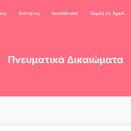
δος
Ενότητες
Εκπαίδευση
Χορός Σε ΑμεΑ
Πνευματικά Δικαιώματα