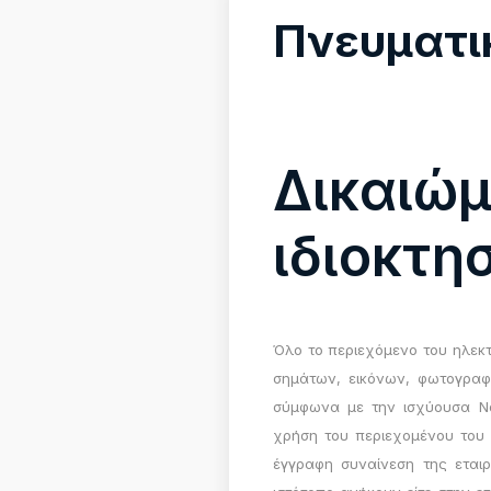
Πνευματι
Δικαιώμ
ιδιοκτη
Όλο το περιεχόμενο του ηλεκτ
σημάτων, εικόνων, φωτογραφι
σύμφωνα με την ισχύουσα Νο
χρήση του περιεχομένου του 
έγγραφη συναίνεση της εταιρ