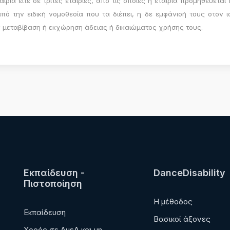
ιρία είτε σε τρίτες εταιρίες, από τις οποίες η εταιρία προμηθεύεται
ό την ειδική νομοθεσία που τα διέπει, η δε εμφάνισή τους στον ι
 μεταβίβαση ή εκχώρηση άδειας ή δικαιώματος χρήσης τους.
Εκπαίδευση -
DanceDisability
Πιστοποίηση
Η μέθοδος
Εκπαίδευση
Βασικοί άξονες
Χορός σε ΑμεΑ και μη