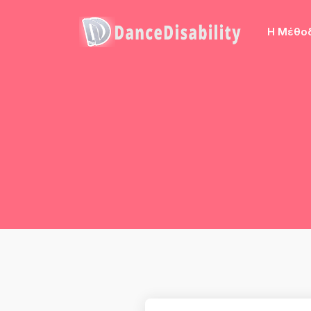
Η Μέθο