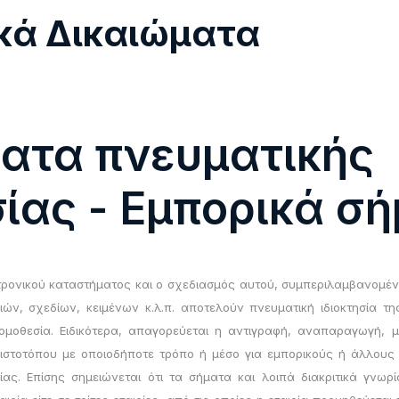
κά Δικαιώματα
ατα πνευματικής
σίας - Εμπορικά σ
ρονικού καταστήματος και ο σχεδιασμός αυτού, συμπεριλαμβανομένω
ών, σχεδίων, κειμένων κ.λ.π. αποτελούν πνευματική ιδιοκτησία της
μοθεσία. Ειδικότερα, απαγορεύεται η αντιγραφή, αναπαραγωγή, 
ιστοτόπου με οποιοδήποτε τρόπο ή μέσο για εμπορικούς ή άλλου
ίας. Επίσης σημειώνεται ότι τα σήματα και λοιπά διακριτικά γνωρ