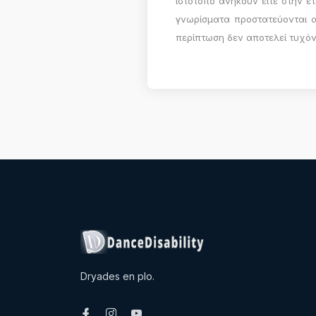
ιστότοπο ανήκουν είτε στην ετα
γνωρίσματα προστατεύονται απ
περίπτωση δεν αποτελεί τυχόν
Dryades en plo.