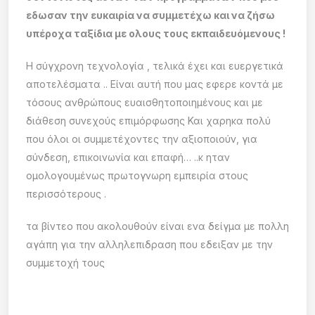
εδωσαν την ευκαιρία να συμμετέχω και να ζήσω
υπέροχα ταξίδια με ολους τους εκπαιδευόμενους !
Η σύγχρονη τεχνολογία , τελικά έχει και ευεργετικά
αποτελέσματα .. Είναι αυτή που μας εφερε κοντά με
τόσους ανθρώπους ευαισθητοποιημένους και με
διάθεση συνεχούς επιμόρφωσης Και χαρηκα πολύ
που όλοι οι συμμετέχοντες την αξιοποιούν, για
σύνδεση, επικοινωνία και επαφή… ..κ ηταν
ομολογουμένως πρωτογνωρη εμπειρία στους
περισσότερους .
τα βίντεο που ακολουθούν είναι ενα δείγμα με πολλη
αγάπη για την αλληλεπιδραση που εδειξαν με την
συμμετοχή τους