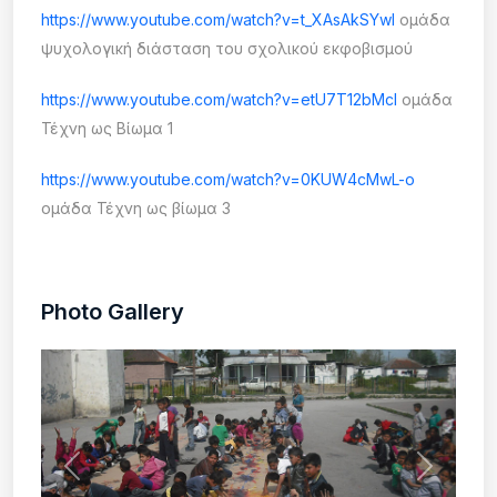
https://www.youtube.com/watch?v=t_XAsAkSYwI
ομάδα
ψυχολογική διάσταση του σχολικού εκφοβισμού
https://www.youtube.com/watch?v=etU7T12bMcI
ομάδα
Τέχνη ως Βίωμα 1
https://www.youtube.com/watch?v=0KUW4cMwL-o
ομάδα Τέχνη ως βίωμα 3
Photo Gallery